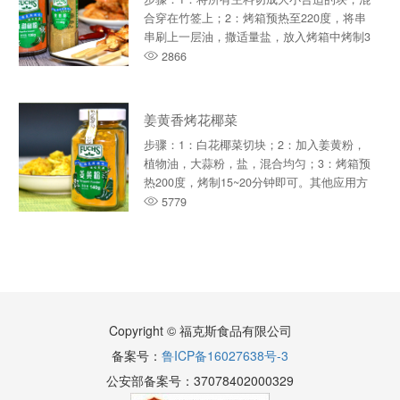
合穿在竹签上；2：烤箱预热至220度，将串
串刷上一层油，撒适量盐，放入烤箱中烤制3
分钟。3：均匀撒上孜然粉和···
2866
姜黄香烤花椰菜
步骤：1：白花椰菜切块；2：加入姜黄粉，
植物油，大蒜粉，盐，混合均匀；3：烤箱预
热200度，烤制15~20分钟即可。其他应用方
式：烧烤，凉拌，腌制，卤味···
5779
Copyright © 福克斯食品有限公司
备案号：
鲁ICP备16027638号-3
公安部备案号：37078402000329