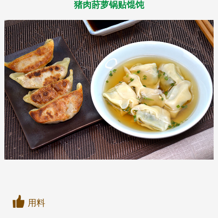
猪肉莳萝锅贴馄饨
用料