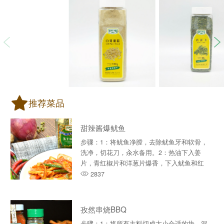
推荐菜品
甜辣酱爆鱿鱼
步骤：1：将鱿鱼净膛，去除鱿鱼牙和软骨，
洗净，切花刀，汆水备用。2：热油下入姜
片，青红椒片和洋葱片爆香，下入鱿鱼和红
甜椒粉翻炒。3：加入生抽，料···
2837
孜然串烧BBQ
步骤：1：将所有主料切成大小合适的块，混