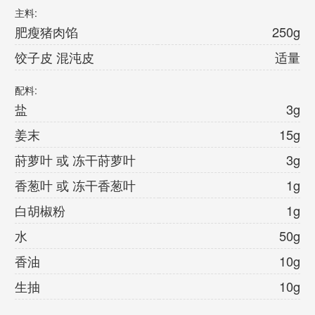
主料:
肥瘦猪肉馅
250g
饺子皮 混沌皮
适量
配料:
盐
3g
姜末
15g
莳萝叶 或 冻干莳萝叶
3g
香葱叶 或 冻干香葱叶
1g
白胡椒粉
1g
水
50g
香油
10g
生抽
10g