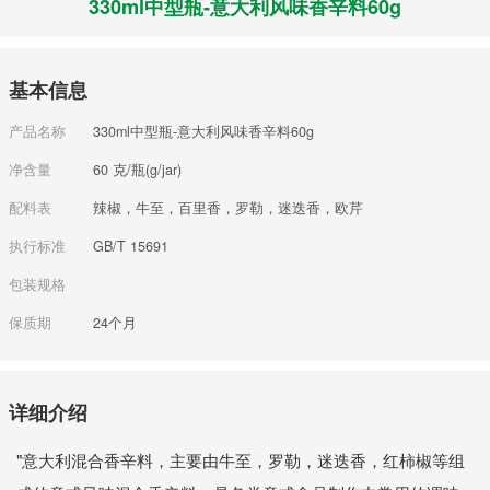
330ml中型瓶-意大利风味香辛料60g
基本信息
产品名称
330ml中型瓶-意大利风味香辛料60g
净含量
60 克/瓶(g/jar)
配料表
辣椒，牛至，百里香，罗勒，迷迭香，欧芹
执行标准
GB/T 15691
包装规格
保质期
24个月
详细介绍
"意大利混合香辛料，主要由牛至，罗勒，迷迭香，红柿椒等组