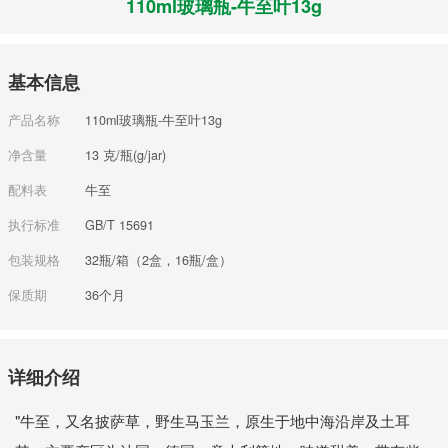
110ml玻璃瓶-牛至叶13g
基本信息
产品名称
110ml玻璃瓶-牛至叶13g
净含量
13 克/瓶(g/jar)
配料表
牛至
执行标准
GB/T 15691
包装规格
32瓶/箱（2盒，16瓶/盒）
保质期
36个月
详细介绍
"牛至，又名披萨草，野生马玉兰，原生于地中海沿岸及土耳