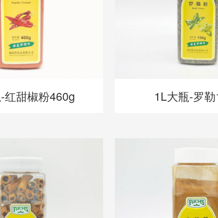
-红甜椒粉460g
1L大瓶-罗勒1