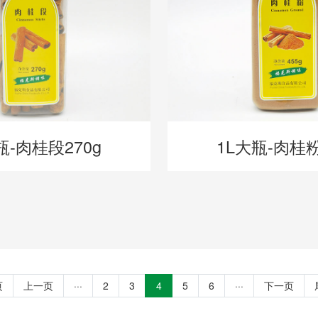
瓶-肉桂段270g
1L大瓶-肉桂粉
页
上一页
···
2
3
4
5
6
···
下一页