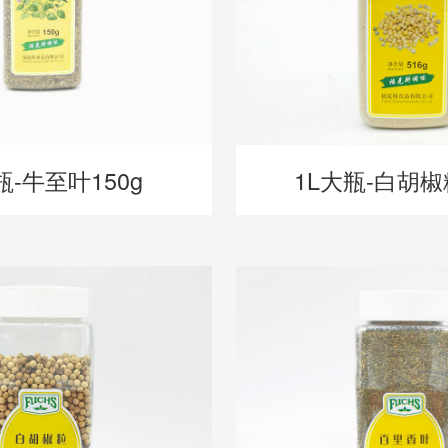
瓶-牛至叶150g
1L大瓶-白胡椒