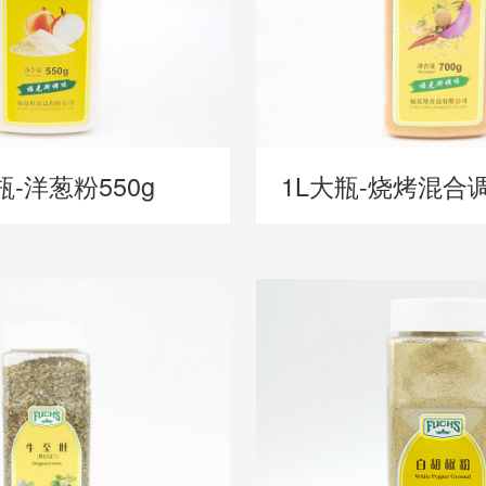
瓶-洋葱粉550g
1L大瓶-烧烤混合调