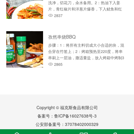
洗净，切花刀，汆水备用。2：热油下入姜
片，青红椒片和洋葱片爆香，下入鱿鱼和红
甜椒粉翻炒。3：加入生抽，料···
2837
孜然串烧BBQ
步骤：1：将所有主料切成大小合适的块，混
合穿在竹签上；2：烤箱预热至220度，将串
串刷上一层油，撒适量盐，放入烤箱中烤制3
分钟。3：均匀撒上孜然粉和···
2865
Copyright © 福克斯食品有限公司
备案号：
鲁ICP备16027638号-3
公安部备案号：37078402000329