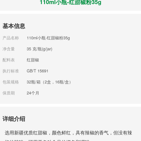
110ml小瓶-红甜椒粉35g
基本信息
产品名称
110ml小瓶-红甜椒粉35g
净含量
35 克/瓶(g/jar)
配料表
红甜椒
执行标准
GB/T 15691
包装规格
32瓶/箱（2盒，16瓶/盒）
保质期
24个月
详细介绍
选用新疆优质红甜椒，颜色鲜红，具有辣椒的香气，但没有辣