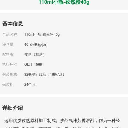
110ml小瓶-孜然粉40g
基本信息
产品名称
110ml小瓶-孜然粉40g
净含量
40 克/瓶(g/jar)
配料表
孜然（枯茗）
执行标准
GB/T 15691
包装规格
32瓶/箱（2盒，16瓶/盒）
保质期
24个月
详细介绍
选用优质孜然原料加工制成。孜然气味芳香浓烈，作为一种经