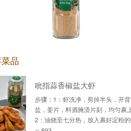
荐菜品
吮指蒜香椒盐大虾
步骤：1：虾洗净，剪掉半头，开背
盐，姜片，料酒腌渍片刻，均匀裹
2：油烧至七分热，放入裹好淀粉的
金黄捞出。3：将油继续烧热···
893