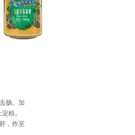
去肠。加
上淀粉。
虾，炸至