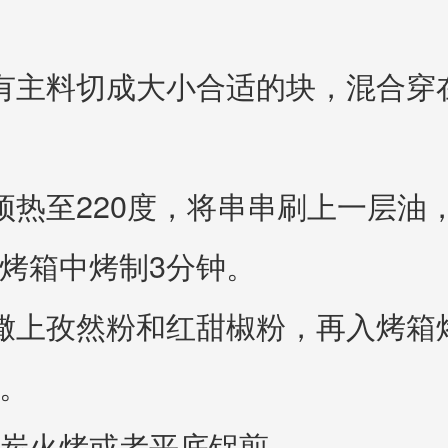
有主料切成大小合适的块，混合穿
预热至220度，将串串刷上一层油
烤箱中烤制3分钟。
撒上孜然粉和红甜椒粉，再入烤箱
。
炭火烤或者平底锅煎。