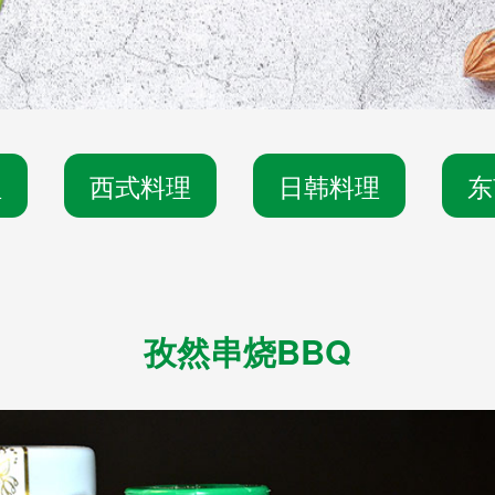
理
西式料理
日韩料理
东
孜然串烧BBQ