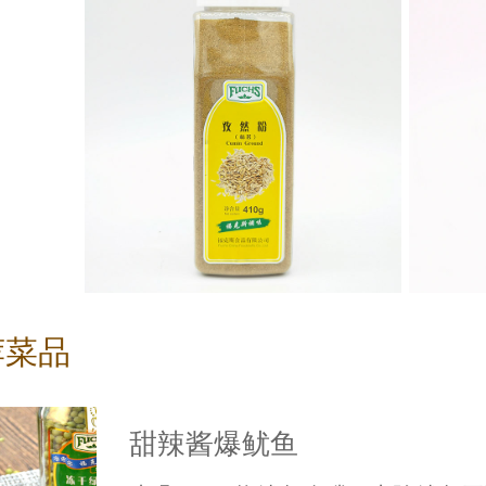
荐菜品
甜辣酱爆鱿鱼