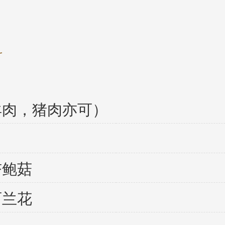
料
羊肉，猪肉亦可）
杏鲍菇
西兰花