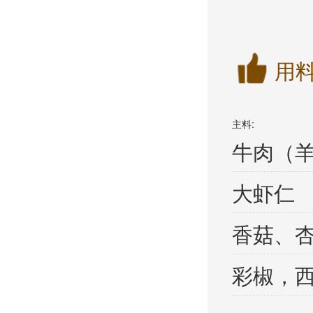
用
主料:
牛肉（
大虾仁
香菇、
彩椒，