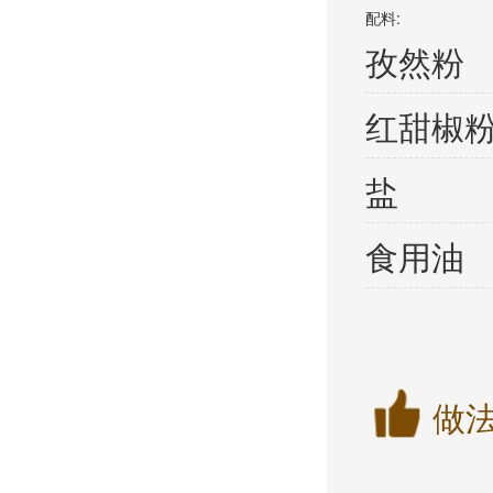
配料:
孜然粉
红甜椒
盐
食用油
做