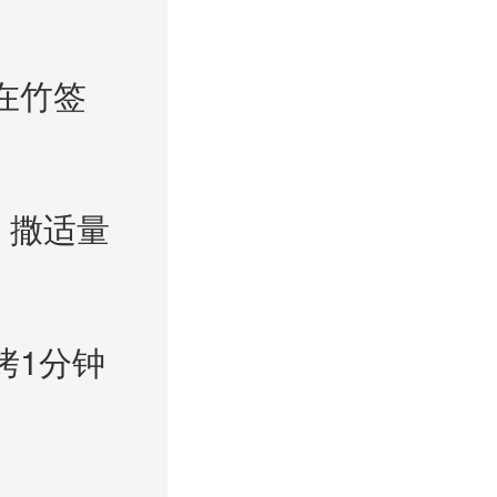
在竹签
，撒适量
烤1分钟